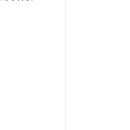
！
％。。。