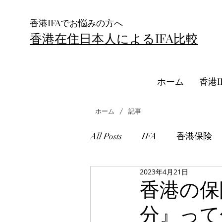
香港IFAでお悩みの方へ
香港在住日本人によるIFA比較
ホーム
香港I
/
ホーム
記事
All Posts
IFA
香港保険
2023年4月21日
RL360
海外積立投資
香港の保
分』って