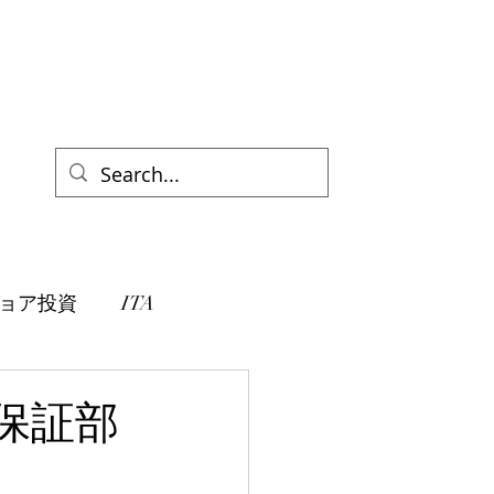
ョア投資
ITA
保証部