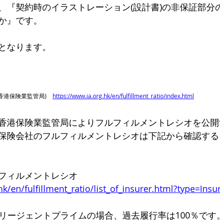
、『契約時のイラストレーション(設計書)の非保証部分
か』です。
となります。
ity(香港保険業監管局)　
https://www.ia.org.hk/en/fulfillment_ratio/index.html
香港保険業監管局によりフルフィルメントレシオを公開
保険会社のフルフィルメントレシオは下記から確認する
フィルメントレシオ
hk/en/fulfillment_ratio/list_of_insurer.html?type=Insu
のリージェントプライムの場合、過去履行率は100％です