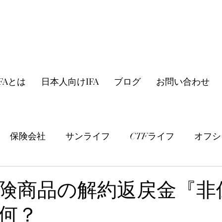
FAとは
日本人向けIFA
ブログ
お問い合わせ
保険会社
サンライフ
CTFライフ
オフシ
商品紹介
金融情報
その他
険商品の解約返戻金『非
何？