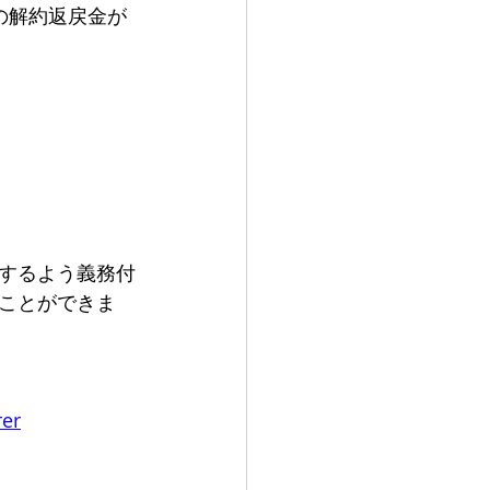
の解約返戻金が
するよう義務付
ことができま
rer
。