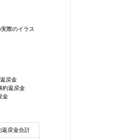
ムの実際のイラス
約返戻金
る解約返戻金
戻金
約返戻金合計