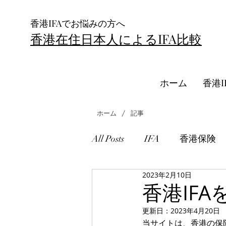
香港IFAでお悩みの方へ
香港在住日本人によるIFA比較
ホーム
香港I
/
ホーム
記事
All Posts
IFA
香港保険
2023年2月10日
RL360
海外積立投資
香港IF
更新日：
2023年4月20日
当サイトは、香港の保